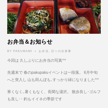
お弁当＆お知らせ
BY
PAKUMAMI
•
お弁当
,
日々の出来事
今回は 久しぶりにお弁当の写真^^
先週末で 春のpakupakuイベントは一段落。 6月中旬
へと突入し 山も田んぼも､すっかり緑になりました^^
寒くなく､暑くもなく、長閑な湯沢。 散歩良し･ゴルフ
も良し･･ 釣もイイネの季節です