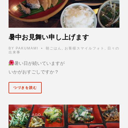
暑中お見舞い申し上げます
BY
PAKUMAMI
•
朝ごはん
,
お客様スマイルフォト
,
日々の
出来事
暑い日が続いていますが
いかがおすごしですか？
つづきを読む
9年 AGO