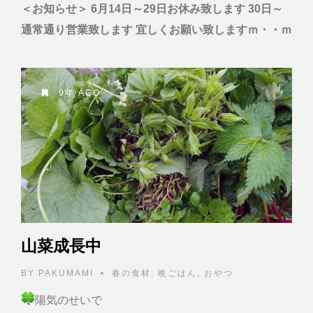
＜お知らせ＞
6月14日～29日お休み致します
30日～
通常通り営業致します
宜しくお願い致しますｍ・・ｍ
9年 AGO
山菜成長中
BY
PAKUMAMI
•
春の食材
,
晩ごはん
,
おやつ
陽気のせいで