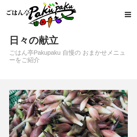
日々の献立
ごはん亭Pakupaku 自慢の おまかせメニュ
ーをご紹介
9年 AGO