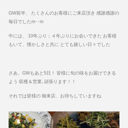
GW前半、 たくさんのお客様にご来店頂き 感謝感謝の
毎日でしたm･･m
中には、 10年ぶり；４年ぶりにお会いできた お客様
もいて、懐かしさと共に とても嬉しい日々でした
さあ、GWもあと5日！ 皆様に旬の味をお届けできる
よう 収穫＆営業､頑張ります！！
それでは皆様の 御来店、お待ちしていますね
9年 AGO