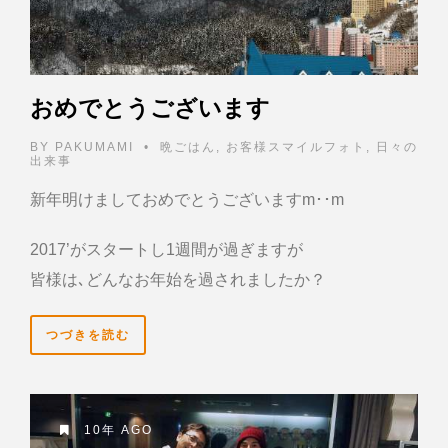
おめでとうございます
BY
PAKUMAMI
•
晩ごはん
,
お客様スマイルフォト
,
日々の
出来事
新年明けましておめでとうございますm･･m
2017’がスタートし1週間が過ぎますが
皆様は､どんなお年始を過されましたか？
つづきを読む
10年 AGO