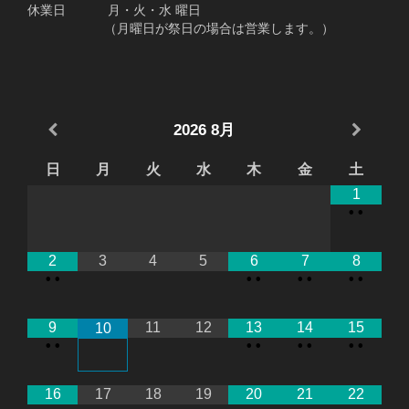
休業日 月・火・水 曜日
（月曜日が祭日の場合は営業します。）
2026
8月
日
月
火
水
木
金
土
1
•
•
2
3
4
5
6
7
8
•
•
•
•
•
•
•
•
9
11
12
13
14
15
10
•
•
•
•
•
•
•
•
16
17
18
19
20
21
22