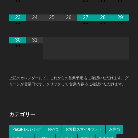
•
•
•
•
•
•
•
•
23
24
25
26
27
28
29
•
•
•
•
•
•
•
•
30
31
•
•
上記のカレンダーにて、これからの営業予定 をご確認いただけます。グ
リーンが営業日です。クリックして 営業内容 をご確認いただけます。
カテゴリー
PakuPakuレシピ
おやつ
お客様スマイルフォト
お弁当