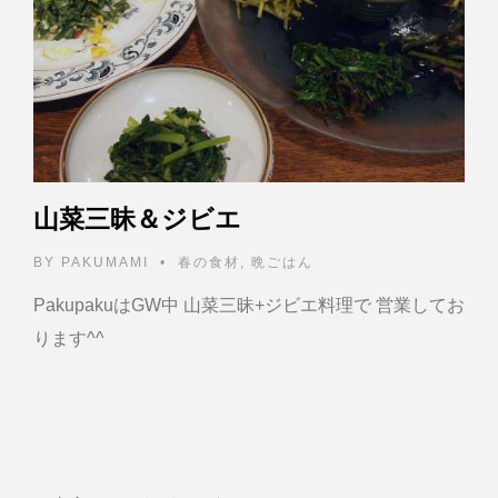
山菜三昧＆ジビエ
BY
PAKUMAMI
•
春の食材
,
晩ごはん
PakupakuはGW中 山菜三昧+ジビエ料理で 営業してお
ります^^