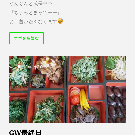
ぐんぐんと成長中☆
『ちょっとまってーー』
と、言いたくなります
つづきを読む
9年 AGO
GW最終日