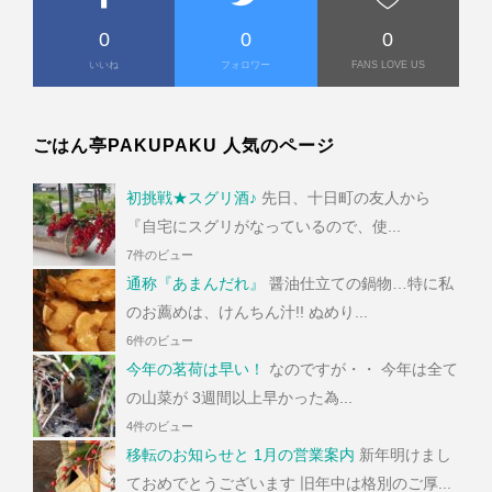
0
0
0
いいね
フォロワー
FANS LOVE US
ごはん亭PAKUPAKU 人気のページ
初挑戦★スグリ酒♪
先日、十日町の友人から
『自宅にスグリがなっているので、使...
7件のビュー
通称『あまんだれ』
醤油仕立ての鍋物…特に私
のお薦めは、けんちん汁!! ぬめり...
6件のビュー
今年の茗荷は早い！
なのですが・・ 今年は全て
の山菜が 3週間以上早かった為...
4件のビュー
移転のお知らせと 1月の営業案内
新年明けまし
ておめでとうございます 旧年中は格別のご厚...