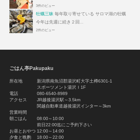
3件のビュー
牡蠣三昧
毎年取り寄せている サロマ湖の牡蠣
今年は先週に続き２回...
2件のビュー
ごはん亭Pakupaku
所在地 新潟県南魚沼郡湯沢町大字土樽6301-1
スポーツメント湯沢Ｉ1F
電話 080-6540-8989
アクセス JR越後湯沢駅～3.5km
関越自動車道越後湯沢インター～3km
営業時間
朝ごはん 08:00～10:00
前日22:00迄にご予約下さい
お昼とおやつ 12:00～14:00
夕食と晩酌 18:00～22:00