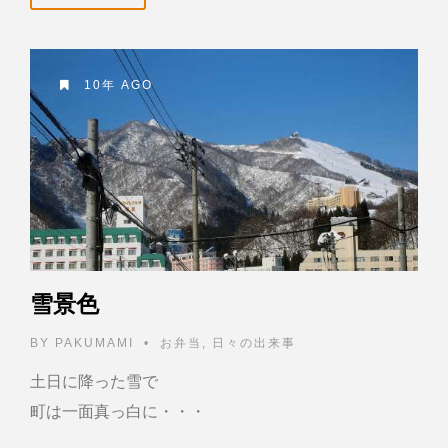
10年 AGO
雪景色
BY
PAKUMAMI
•
お弁当
,
日々の出来事
土日に降った雪で
町は一面真っ白に・・・