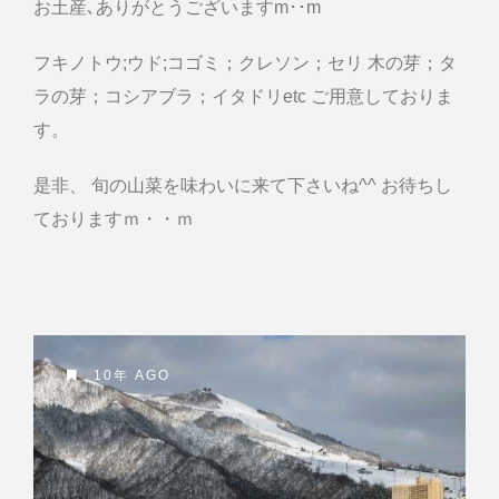
お土産､ありがとうございますm･･m
フキノトウ;ウド;コゴミ；クレソン；セリ 木の芽；タ
ラの芽；コシアブラ；イタドリetc ご用意しておりま
す。
是非、 旬の山菜を味わいに来て下さいね^^ お待ちし
ておりますｍ・・ｍ
10年 AGO