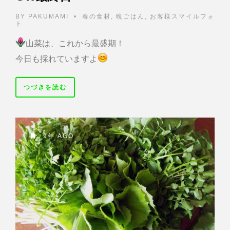
BY
PAKUMAMI
•
春の食材
,
晩ごはん
,
お客様スマイルフォ
ト
山菜は、これから最盛期！
今日も採れていますよ
つづきを読む
9年 AGO