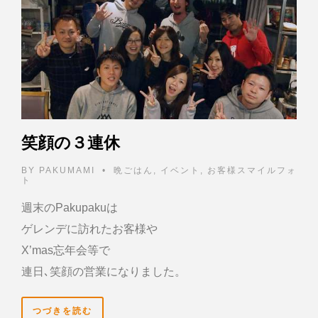
笑顔の３連休
BY
PAKUMAMI
•
晩ごはん
,
イベント
,
お客様スマイルフォ
ト
週末のPakupakuは
ゲレンデに訪れたお客様や
X’mas忘年会等で
連日､笑顔の営業になりました。
つづきを読む