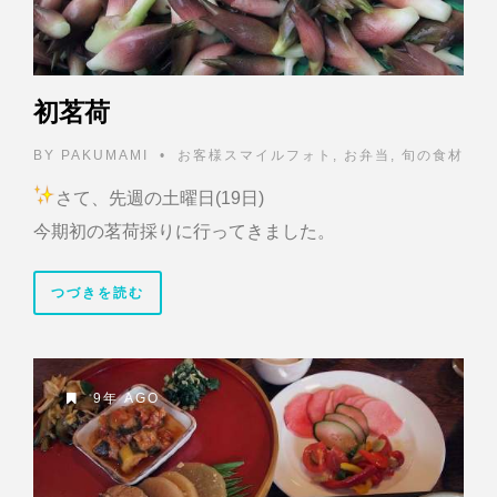
初茗荷
BY
PAKUMAMI
•
お客様スマイルフォト
,
お弁当
,
旬の食材
さて、先週の土曜日(19日)
今期初の茗荷採りに行ってきました。
つづきを読む
9年 AGO