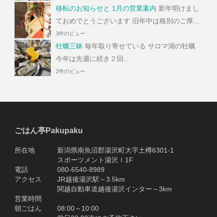
移転のお知らせと 1月の営業案内
新年明けまし
ておめでとうございます 旧年中は格別のご厚...
3件のビュー
牡蠣三昧
毎年取り寄せている サロマ湖の牡蠣
今年は先週に続き２回...
2件のビュー
ごはん亭Pakupaku
所在地 新潟県南魚沼郡湯沢町大字土樽6301-1
スポーツメント湯沢Ｉ1F
電話 080-6540-8989
アクセス JR越後湯沢駅～3.5km
関越自動車道越後湯沢インター～3km
営業時間
朝ごはん 08:00～10:00