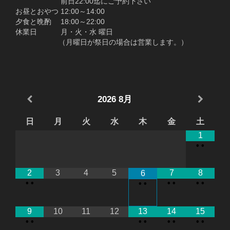
前日22:00迄にご予約下さい
お昼とおやつ 12:00～14:00
夕食と晩酌 18:00～22:00
休業日 月・火・水 曜日
（月曜日が祭日の場合は営業します。）
2026
8月
日
月
火
水
木
金
土
1
•
•
2
3
4
5
7
8
6
•
•
•
•
•
•
•
•
9
10
11
12
13
14
15
•
•
•
•
•
•
•
•