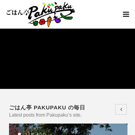
ごはん亭 PAKUPAKU の毎日
Latest posts from Pakupaku’s site.
12年 AGO