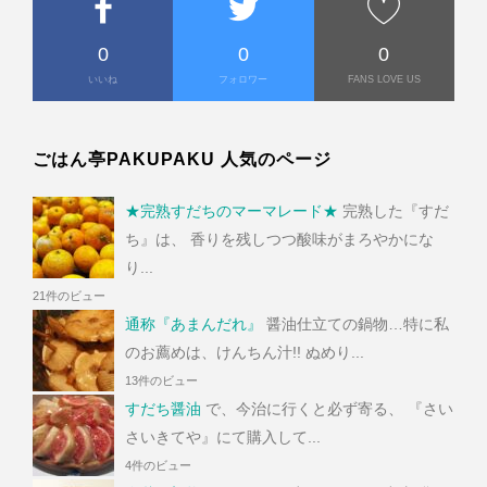
0
0
0
いいね
フォロワー
FANS LOVE US
ごはん亭PAKUPAKU 人気のページ
★完熟すだちのマーマレード★
完熟した『すだ
ち』は、 香りを残しつつ酸味がまろやかにな
り...
21件のビュー
通称『あまんだれ』
醤油仕立ての鍋物…特に私
のお薦めは、けんちん汁!! ぬめり...
13件のビュー
すだち醤油
で、今治に行くと必ず寄る、 『さい
さいきてや』にて購入して...
4件のビュー