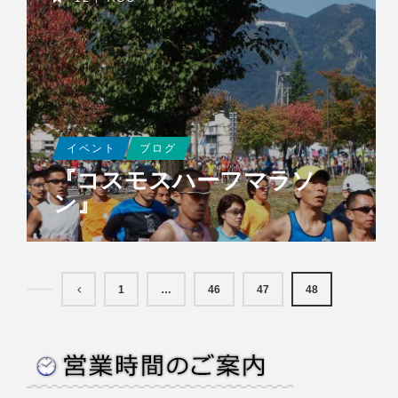
イベント
ブログ
『コスモスハーフマラソ
ン』
1
…
46
47
48