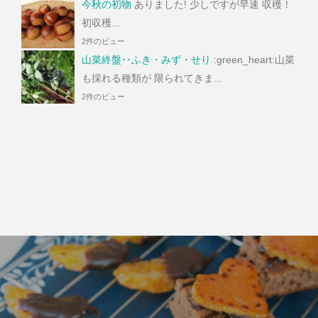
今秋の初物
ありました! 少しですが早速 収穫！
初収穫...
2件のビュー
山菜終盤･･ふき・みず・せり
:green_heart:山菜
も採れる種類が 限られてきま...
2件のビュー