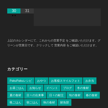
30
31
•
•
上記のカレンダーにて、これからの営業予定 をご確認いただけます。グ
リーンが営業日です。クリックして 営業内容 をご確認いただけます。
カテゴリー
PakuPakuレシピ
おやつ
お客様スマイルフォト
お弁当
お昼ごはん
お知らせ
イベント
ブログ
冬の食材
夏の食材
日々の出来事
日々の献立
旬の食材
春の食材
晩ごはん
朝ごはん
秋の食材
鮮魚部