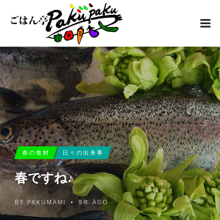
春の食材
日々の出来事
春ですね♪
BY
PAKUMAMI
•
9年 AGO