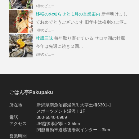
4件のビュー
移転のお知らせと 1月の営業案内
新年明けまし
ておめでとうございます 旧年中は格別のご厚...
3件のビュー
牡蠣三昧
毎年取り寄せている サロマ湖の牡蠣
今年は先週に続き２回...
2件のビュー
ごはん亭Pakupaku
所在地 新潟県南魚沼郡湯沢町大字土樽6301-1
スポーツメント湯沢Ｉ1F
電話 080-6540-8989
アクセス JR越後湯沢駅～3.5km
関越自動車道越後湯沢インター～3km
営業時間