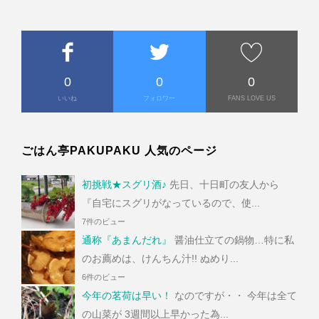
0
0
0
いいね
フォロワー
FANS LOVE US
ごはん亭PAKUPAKU 人気のページ
初挑戦★スグリ酒♪
先日、十日町の友人から
『自宅にスグリがなっているので、使...
7件のビュー
通称『あまんだれ』
醤油仕立ての鍋物…特に私
のお薦めは、けんちん汁!! ぬめり...
6件のビュー
今年の茗荷は早い！
なのですが・・ 今年は全て
の山菜が 3週間以上早かった為...