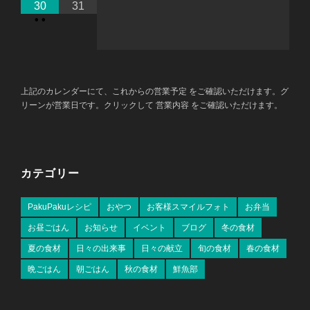
30
31
•
•
上記のカレンダーにて、これからの営業予定 をご確認いただけます。グ
リーンが営業日です。クリックして 営業内容 をご確認いただけます。
カテゴリー
PakuPakuレシピ
おやつ
お客様スマイルフォト
お弁当
お昼ごはん
お知らせ
イベント
ブログ
冬の食材
夏の食材
日々の出来事
日々の献立
旬の食材
春の食材
晩ごはん
朝ごはん
秋の食材
鮮魚部