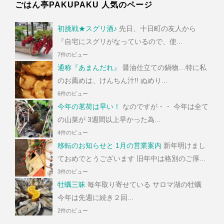
ごはん亭PAKUPAKU 人気のページ
初挑戦★スグリ酒♪
先日、十日町の友人から
『自宅にスグリがなっているので、使...
7件のビュー
通称『あまんだれ』
醤油仕立ての鍋物…特に私
のお薦めは、けんちん汁!! ぬめり...
6件のビュー
今年の茗荷は早い！
なのですが・・ 今年は全て
の山菜が 3週間以上早かった為...
4件のビュー
移転のお知らせと 1月の営業案内
新年明けまし
ておめでとうございます 旧年中は格別のご厚...
3件のビュー
牡蠣三昧
毎年取り寄せている サロマ湖の牡蠣
今年は先週に続き２回...
2件のビュー