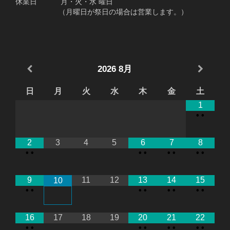
休業日 月・火・水 曜日
（月曜日が祭日の場合は営業します。）
2026
8月
日
月
火
水
木
金
土
1
•
•
2
3
4
5
6
7
8
•
•
•
•
•
•
•
•
9
11
12
13
14
15
10
•
•
•
•
•
•
•
•
16
17
18
19
20
21
22
•
•
•
•
•
•
•
•