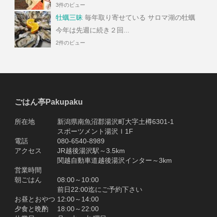
3件のビュー
牡蠣三昧
毎年取り寄せている サロマ湖の牡蠣
今年は先週に続き２回...
2件のビュー
ごはん亭Pakupaku
所在地 新潟県南魚沼郡湯沢町大字土樽6301-1
スポーツメント湯沢Ｉ1F
電話 080-6540-8989
アクセス JR越後湯沢駅～3.5km
関越自動車道越後湯沢インター～3km
営業時間
朝ごはん 08:00～10:00
前日22:00迄にご予約下さい
お昼とおやつ 12:00～14:00
夕食と晩酌 18:00～22:00