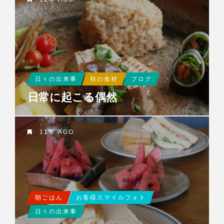
日々の出来事
秋の食材
ブログ
日常に起こる偶然
11年 AGO
朝ごはん
お客様スマイルフォト
日々の出来事