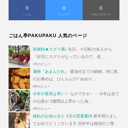
0
0
0
いいね
フォロワー
FANS LOVE US
ごはん亭PAKUPAKU 人気のページ
初挑戦★スグリ酒♪
先日、十日町の友人から
『自宅にスグリがなっているので、使...
7件のビュー
通称『あまんだれ』
醤油仕立ての鍋物…特に私
のお薦めは、けんちん汁!! ぬめり...
6件のビュー
今年の茗荷は早い！
なのですが・・ 今年は全て
の山菜が 3週間以上早かった為...
4件のビュー
移転のお知らせと 1月の営業案内
新年明けまし
ておめでとうございます 旧年中は格別のご厚...