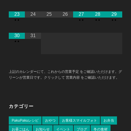
23
24
25
26
27
28
29
•
•
•
•
•
•
•
•
30
31
•
•
上記のカレンダーにて、これからの営業予定 をご確認いただけます。グ
リーンが営業日です。クリックして 営業内容 をご確認いただけます。
カテゴリー
PakuPakuレシピ
おやつ
お客様スマイルフォト
お弁当
お昼ごはん
お知らせ
イベント
ブログ
冬の食材