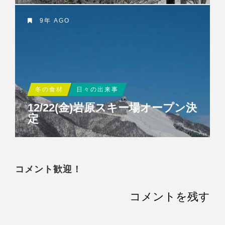
9年 AGO
冬の食材
日々の出来事
12/22(金)岩原スキー場オープン決
定
コメント歓迎！
コメントを残す