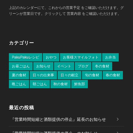
上記のカレンダーにて、これからの営業予定 をご確認いただけます。グ
リーンが営業日です。クリックして 営業内容 をご確認いただけます。
カテゴリー
PakuPakuレシピ
おやつ
お客様スマイルフォト
お弁当
お昼ごはん
お知らせ
イベント
ブログ
冬の食材
夏の食材
日々の出来事
日々の献立
旬の食材
春の食材
晩ごはん
朝ごはん
秋の食材
鮮魚部
最近の投稿
『営業時間短縮と酒類提供の停止』延長のお知らせ