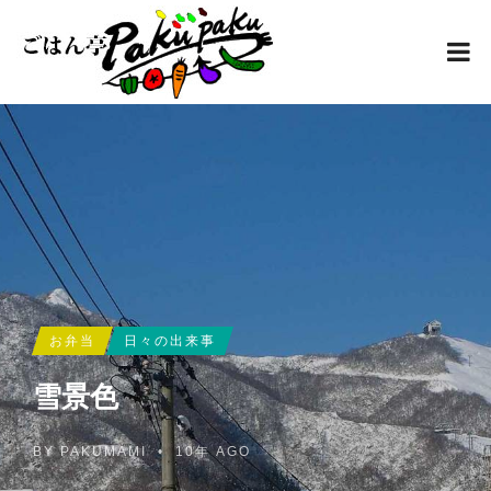
お弁当
日々の出来事
雪景色
BY
PAKUMAMI
•
10年 AGO