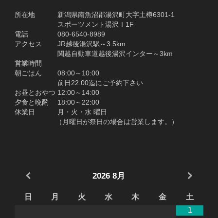
所在地 新潟県南魚沼郡湯沢町大字土樽6301-1
スポーツメント湯沢Ｉ1F
電話 080-6540-8989
アクセス JR越後湯沢駅～3.5km
関越自動車道越後湯沢インター～3km
営業時間
朝ごはん 08:00～10:00
前日22:00迄にご予約下さい
お昼とおやつ 12:00～14:00
夕食と晩酌 18:00～22:00
休業日 月・火・水 曜日
（月曜日が祭日の場合は営業します。）
2026
8月
日
月
火
水
木
金
土
1