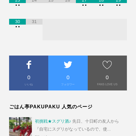
23
24
25
26
27
28
29
•
•
•
•
•
•
•
•
30
31
•
•
0
0
0
いいね
フォロワー
FANS LOVE US
ごはん亭PAKUPAKU 人気のページ
初挑戦★スグリ酒♪
先日、十日町の友人から
『自宅にスグリがなっているので、使...