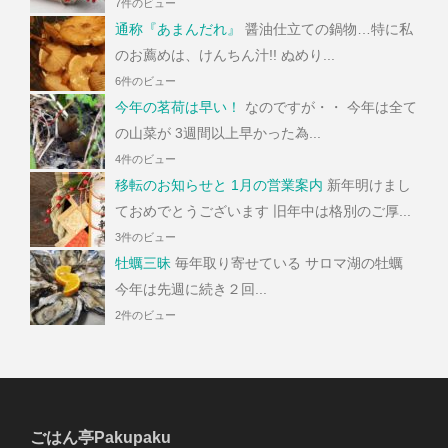
7件のビュー
通称『あまんだれ』
醤油仕立ての鍋物…特に私
のお薦めは、けんちん汁!! ぬめり...
6件のビュー
今年の茗荷は早い！
なのですが・・ 今年は全て
の山菜が 3週間以上早かった為...
4件のビュー
移転のお知らせと 1月の営業案内
新年明けまし
ておめでとうございます 旧年中は格別のご厚...
3件のビュー
牡蠣三昧
毎年取り寄せている サロマ湖の牡蠣
今年は先週に続き２回...
2件のビュー
ごはん亭Pakupaku