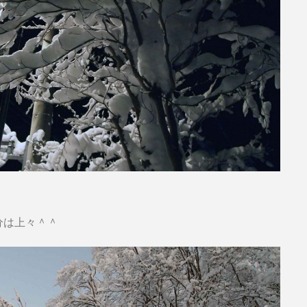
分は上々＾＾