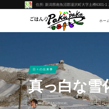
住所: 新潟県南魚沼郡湯沢町大字土樽6301-1 スポー
ホー
日々の出来事
真っ白な雪
BY
PAKUMAMI