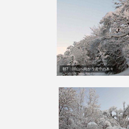
朝7：00山へ向かう道中の木々