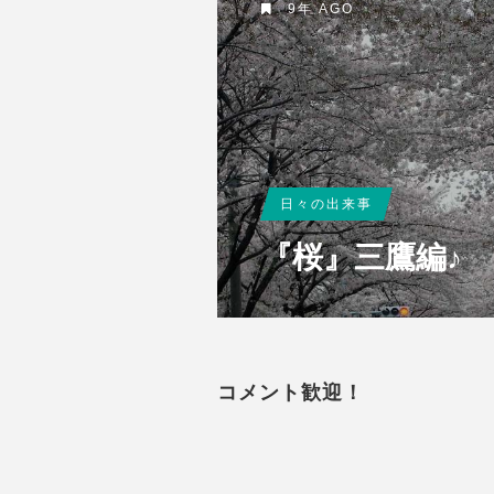
9年 AGO
日々の出来事
『桜』三鷹編♪
コメント歓迎！