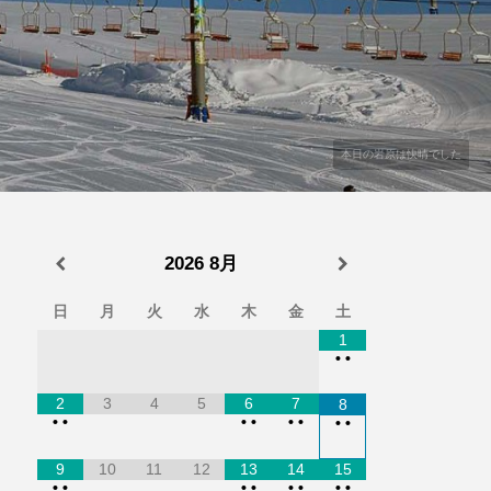
本日の岩原は快晴でした
2026
8月
日
月
火
水
木
金
土
1
•
•
2
3
4
5
6
7
8
•
•
•
•
•
•
•
•
9
10
11
12
13
14
15
•
•
•
•
•
•
•
•