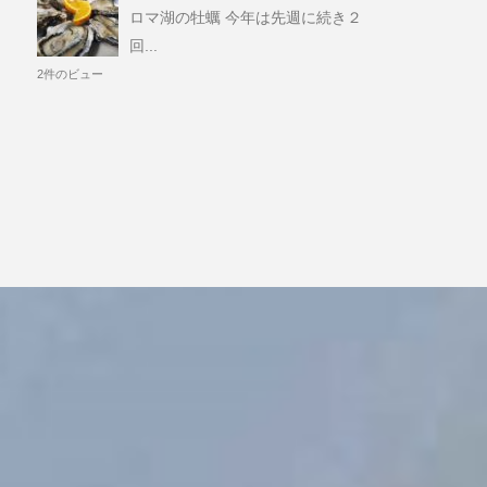
ロマ湖の牡蠣 今年は先週に続き２
回...
2件のビュー