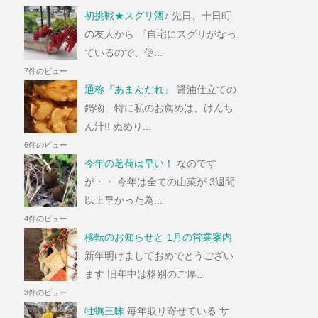
初挑戦★スグリ酒♪
先日、十日町
の友人から 『自宅にスグリがなっ
ているので、使...
7件のビュー
通称『あまんだれ』
醤油仕立ての
鍋物…特に私のお薦めは、けんち
ん汁!! ぬめり...
6件のビュー
今年の茗荷は早い！
なのです
が・・ 今年は全ての山菜が 3週間
以上早かった為...
4件のビュー
移転のお知らせと 1月の営業案内
新年明けましておめでとうござい
ます 旧年中は格別のご厚...
3件のビュー
牡蠣三昧
毎年取り寄せている サ