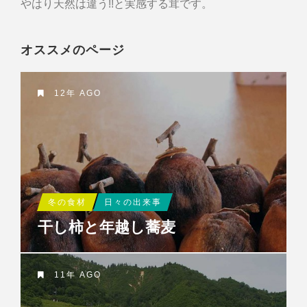
やはり天然は違う!!と実感する茸です。
オススメのページ
12年 AGO
冬の食材
日々の出来事
干し柿と年越し蕎麦
11年 AGO