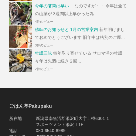
今年の茗荷は早い！
なのですが・・ 今年は全て
の山菜が 3週間以上早かった為...
4件のビュー
移転のお知らせと 1月の営業案内
新年明けまし
ておめでとうございます 旧年中は格別のご厚...
3件のビュー
牡蠣三昧
毎年取り寄せている サロマ湖の牡蠣
今年は先週に続き２回...
2件のビュー
ごはん亭Pakupaku
所在地 新潟県南魚沼郡湯沢町大字土樽6301-1
スポーツメント湯沢Ｉ1F
電話 080-6540-8989