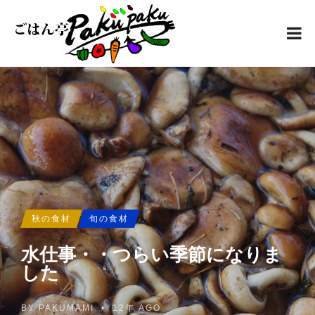
秋の食材
旬の食材
水仕事・・つらい季節になりま
した
BY
PAKUMAMI
•
12年 AGO