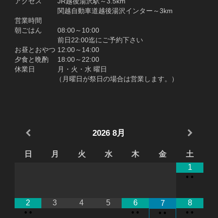
アクセス JR越後湯沢駅～3.5km
関越自動車道越後湯沢インター～3km
営業時間
朝ごはん 08:00～10:00
前日22:00迄にご予約下さい
お昼とおやつ 12:00～14:00
夕食と晩酌 18:00～22:00
休業日 月・火・水 曜日
（月曜日が祭日の場合は営業します。）
2026
8月
日
月
火
水
木
金
土
1
•
•
2
3
4
5
6
8
7
•
•
•
•
•
•
•
•