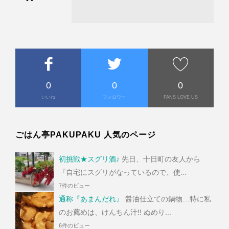
•
•
0
0
0
いいね
フォロワー
FANS LOVE US
ごはん亭PAKUPAKU 人気のページ
初挑戦★スグリ酒♪
先日、十日町の友人から
『自宅にスグリがなっているので、使...
7件のビュー
通称『あまんだれ』
醤油仕立ての鍋物…特に私
のお薦めは、けんちん汁!! ぬめり...
6件のビュー