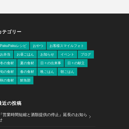
カテゴリー
PakuPakuレシピ
おやつ
お客様スマイルフォト
お弁当
お昼ごはん
お知らせ
イベント
ブログ
冬の食材
夏の食材
日々の出来事
日々の献立
旬の食材
春の食材
晩ごはん
朝ごはん
秋の食材
鮮魚部
最近の投稿
『営業時間短縮と酒類提供の停止』延長のお知ら
せ