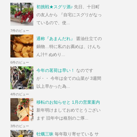
初挑戦★スグリ酒♪
先日、十日町
の友人から 『自宅にスグリがなっ
ているので、使...
7件のビュー
通称『あまんだれ』
醤油仕立ての
鍋物…特に私のお薦めは、けんち
ん汁!! ぬめり...
6件のビュー
今年の茗荷は早い！
なのです
が・・ 今年は全ての山菜が 3週間
以上早かった為...
4件のビュー
移転のお知らせと 1月の営業案内
新年明けましておめでとうござい
ます 旧年中は格別のご厚...
3件のビュー
牡蠣三昧
毎年取り寄せている サ