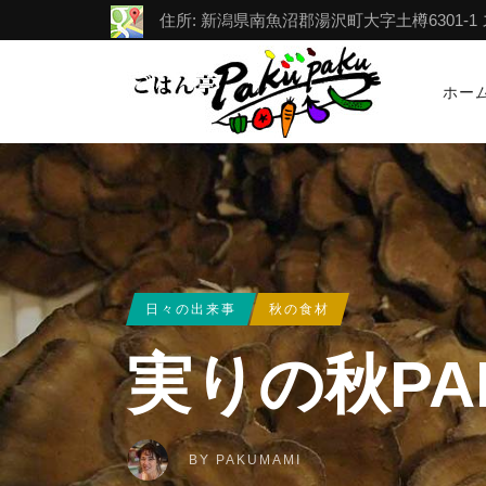
住所: 新潟県南魚沼郡湯沢町大字土樽6301-1 スポー
ホー
日々の出来事
秋の食材
実りの秋PA
BY
PAKUMAMI