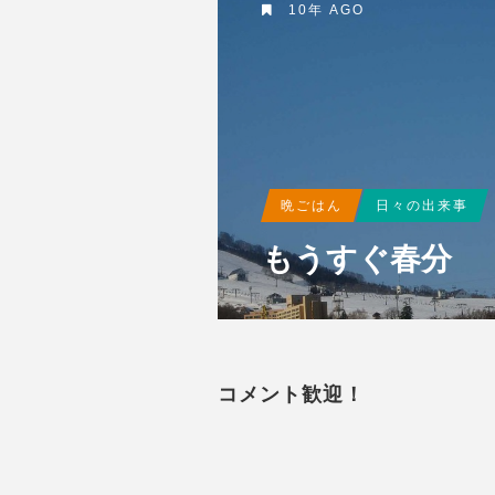
10年 AGO
晩ごはん
日々の出来事
もうすぐ春分
コメント歓迎！