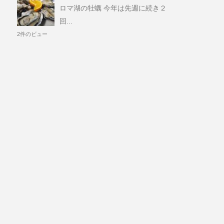
ロマ湖の牡蠣 今年は先週に続き２
回...
2件のビュー