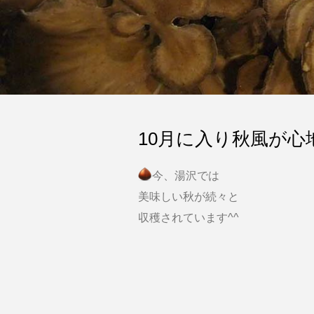
10月に入り秋風が心
今、湯沢では
美味しい秋が続々と
収穫されています^^