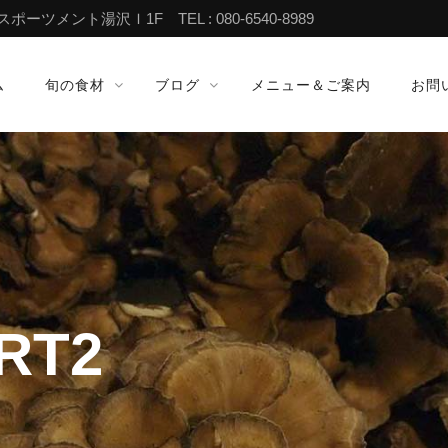
ツメント湯沢Ｉ1F TEL : 080-6540-8989
ム
旬の食材
ブログ
メニュー＆ご案内
お問
RT2