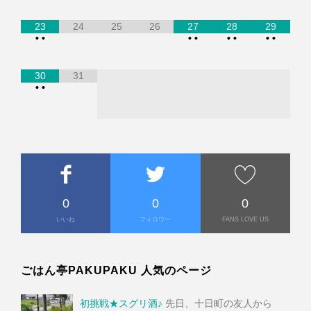
23
24
25
26
27
28
29
•
•
•
•
•
•
•
•
30
31
•
•
0
0
0
いいね
フォロワー
FANS LOVE US
ごはん亭PAKUPAKU 人気のページ
初挑戦★スグリ酒♪
先日、十日町の友人から