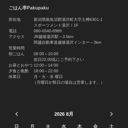
ごはん亭Pakupaku
所在地 新潟県南魚沼郡湯沢町大字土樽6301-1
スポーツメント湯沢Ｉ1F
電話 080-6540-8989
アクセス JR越後湯沢駅～3.5km
関越自動車道越後湯沢インター～3km
営業時間
朝ごはん 08:00～10:00
前日22:00迄にご予約下さい
お昼とおやつ 12:00～14:00
夕食と晩酌 18:00～22:00
休業日 月・火・水 曜日
（月曜日が祭日の場合は営業します。）
2026
8月
日
月
火
水
木
金
土