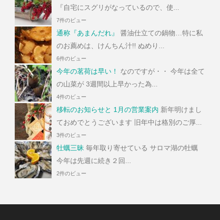
『自宅にスグリがなっているので、使...
7件のビュー
通称『あまんだれ』
醤油仕立ての鍋物…特に私
のお薦めは、けんちん汁!! ぬめり...
6件のビュー
今年の茗荷は早い！
なのですが・・ 今年は全て
の山菜が 3週間以上早かった為...
4件のビュー
移転のお知らせと 1月の営業案内
新年明けまし
ておめでとうございます 旧年中は格別のご厚...
3件のビュー
牡蠣三昧
毎年取り寄せている サロマ湖の牡蠣
今年は先週に続き２回...
2件のビュー