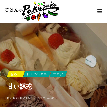
おやつ
日々の出来事
ブログ
甘い誘惑
BY
PAKUMAMI
•
12年 AGO