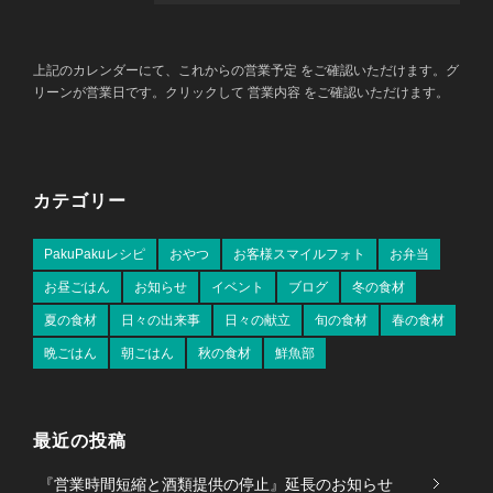
上記のカレンダーにて、これからの営業予定 をご確認いただけます。グ
リーンが営業日です。クリックして 営業内容 をご確認いただけます。
カテゴリー
PakuPakuレシピ
おやつ
お客様スマイルフォト
お弁当
お昼ごはん
お知らせ
イベント
ブログ
冬の食材
夏の食材
日々の出来事
日々の献立
旬の食材
春の食材
晩ごはん
朝ごはん
秋の食材
鮮魚部
最近の投稿
『営業時間短縮と酒類提供の停止』延長のお知らせ