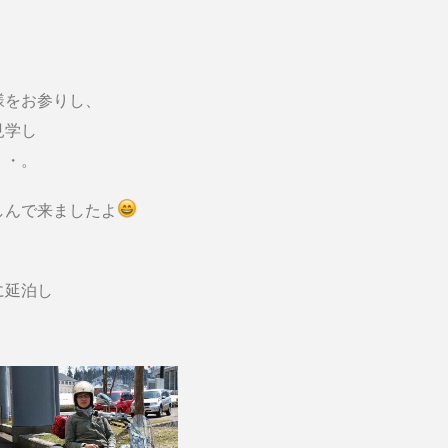
様をお参りし、
見学し
・・。
しんで来ましたよ
に延泊し