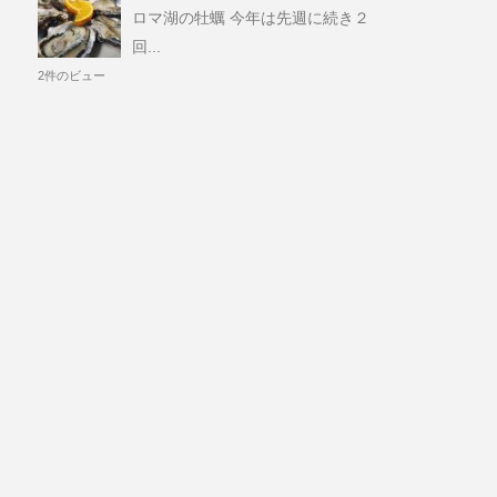
ロマ湖の牡蠣 今年は先週に続き２
回...
2件のビュー