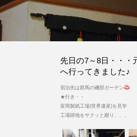
先日の7～8日・・
へ行ってきました♪
宿泊先は群馬の磯部ガーデン
★行き・・
富岡製紙工場(世界遺産)を見学
工場跡地をサクッと廻り、、、