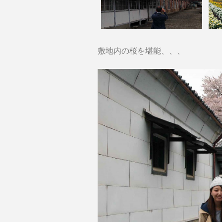
敷地内の桜を堪能、、、