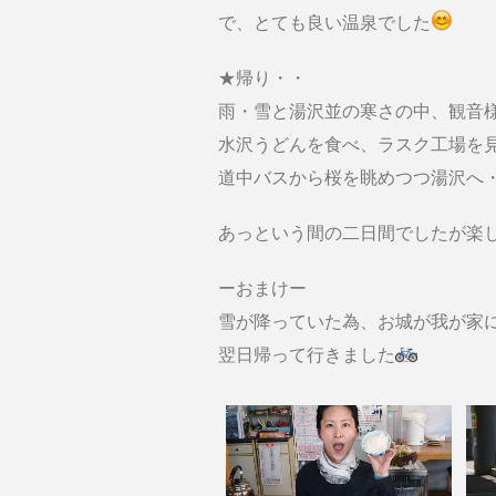
で、とても良い温泉でした
★帰り・・
雨・雪と湯沢並の寒さの中、観音
水沢うどんを食べ、ラスク工場を
道中バスから桜を眺めつつ湯沢へ
あっという間の二日間でしたが楽
ーおまけー
雪が降っていた為、お城が我が家
翌日帰って行きました