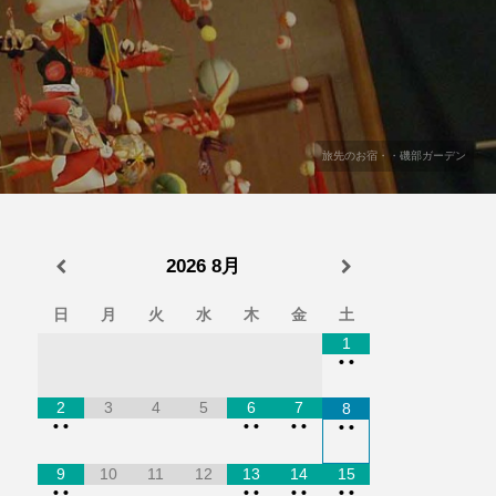
旅先のお宿・・磯部ガーデン
2026
8月
日
月
火
水
木
金
土
1
•
•
2
3
4
5
6
7
8
•
•
•
•
•
•
•
•
9
10
11
12
13
14
15
•
•
•
•
•
•
•
•