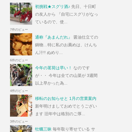
初挑戦★スグリ酒♪
先日、十日町
の友人から 『自宅にスグリがなっ
ているので、使...
7件のビュー
通称『あまんだれ』
醤油仕立ての
鍋物…特に私のお薦めは、けんち
ん汁!! ぬめり...
6件のビュー
今年の茗荷は早い！
なのです
が・・ 今年は全ての山菜が 3週間
以上早かった為...
4件のビュー
移転のお知らせと 1月の営業案内
新年明けましておめでとうござい
ます 旧年中は格別のご厚...
3件のビュー
牡蠣三昧
毎年取り寄せている サ