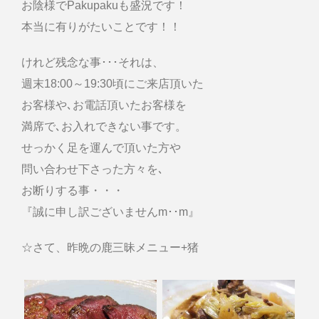
お陰様でPakupakuも盛況です！
本当に有りがたいことです！！
けれど残念な事･･･それは、
週末18:00～19:30頃にご来店頂いた
お客様や､お電話頂いたお客様を
満席で､お入れできない事です。
せっかく足を運んで頂いた方や
問い合わせ下さった方々を､
お断りする事・・・
『誠に申し訳ございませんm･･m』
☆さて、昨晩の鹿三昧メニュー+猪