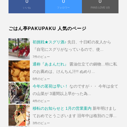
0
0
0
いいね
フォロワー
FANS LOVE US
ごはん亭PAKUPAKU 人気のページ
初挑戦★スグリ酒♪
先日、十日町の友人から
『自宅にスグリがなっているので、使...
7件のビュー
通称『あまんだれ』
醤油仕立ての鍋物…特に私
のお薦めは、けんちん汁!! ぬめり...
6件のビュー
今年の茗荷は早い！
なのですが・・ 今年は全て
の山菜が 3週間以上早かった為...
4件のビュー
移転のお知らせと 1月の営業案内
新年明けまし
ておめでとうございます 旧年中は格別のご厚...
3件のビュー