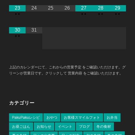
23
24
25
26
27
28
29
•
•
•
•
•
•
•
•
30
31
•
•
上記のカレンダーにて、これからの営業予定 をご確認いただけます。グ
リーンが営業日です。クリックして 営業内容 をご確認いただけます。
カテゴリー
PakuPakuレシピ
おやつ
お客様スマイルフォト
お弁当
お昼ごはん
お知らせ
イベント
ブログ
冬の食材