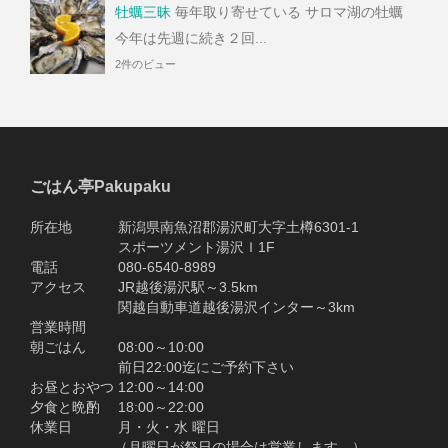
牡蠣三昧
毎年取り寄せている サロマ湖の牡蠣
今年は先週に続き２回...
2件のビュー
ごはん亭Pakupaku
所在地 新潟県南魚沼郡湯沢町大字土樽6301-1
スポーツメント湯沢Ｉ1F
電話 080-6540-8989
アクセス JR越後湯沢駅～3.5km
関越自動車道越後湯沢インター～3km
営業時間
朝ごはん 08:00～10:00
前日22:00迄にご予約下さい
お昼とおやつ 12:00～14:00
夕食と晩酌 18:00～22:00
休業日 月・火・水 曜日
（月曜日が祭日の場合は営業します。）