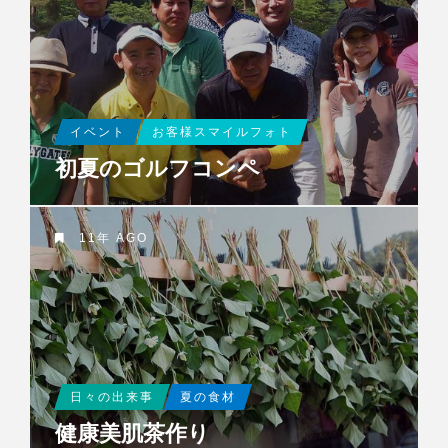
イベント
お客様スマイルフォト
初夏のゴルフコンペ
11年 AGO
日々の出来事
夏の食材
健康美肌茶作り