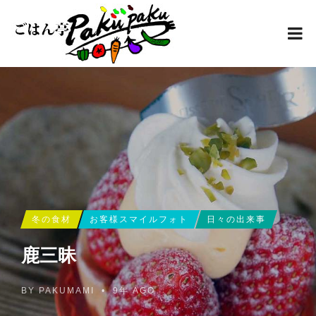
冬の食材
お客様スマイルフォト
日々の出来事
鹿三昧
BY
PAKUMAMI
•
9年 AGO