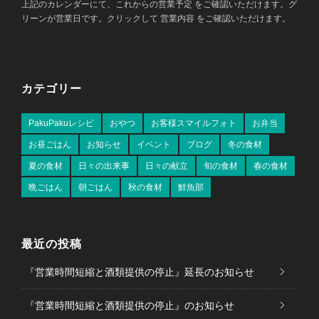
上記のカレンダーにて、これからの営業予定 をご確認いただけます。グ
リーンが営業日です。クリックして 営業内容 をご確認いただけます。
カテゴリー
PakuPakuレシピ
おやつ
お客様スマイルフォト
お弁当
お昼ごはん
お知らせ
イベント
ブログ
冬の食材
夏の食材
日々の出来事
日々の献立
旬の食材
春の食材
晩ごはん
朝ごはん
秋の食材
鮮魚部
最近の投稿
『営業時間短縮と酒類提供の停止』延長のお知らせ
『営業時間短縮と酒類提供の停止』のお知らせ