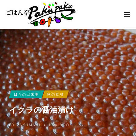
日々の出来事
秋の食材
イクラの醤油漬け
BY
PAKUMAMI
•
11年 AGO