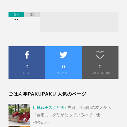
30
31
•
•
0
0
0
いいね
フォロワー
FANS LOVE US
ごはん亭PAKUPAKU 人気のページ
初挑戦★スグリ酒♪
先日、十日町の友人から
『自宅にスグリがなっているので、使...
7件のビュー