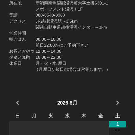
所在地 新潟県南魚沼郡湯沢町大字土樽6301-1
スポーツメント湯沢Ｉ1F
電話 080-6540-8989
アクセス JR越後湯沢駅～3.5km
関越自動車道越後湯沢インター～3km
営業時間
朝ごはん 08:00～10:00
前日22:00迄にご予約下さい
お昼とおやつ 12:00～14:00
夕食と晩酌 18:00～22:00
休業日 月・火・水 曜日
（月曜日が祭日の場合は営業します。）
2026
8月
日
月
火
水
木
金
土
1
•
•