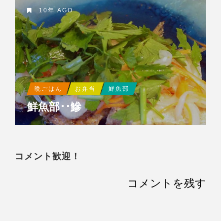
10年 AGO
晩ごはん
お弁当
鮮魚部
鮮魚部･･鰺
コメント歓迎！
コメントを残す