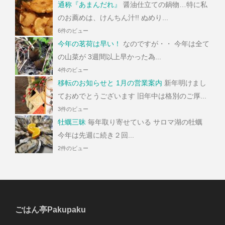
通称『あまんだれ』
醤油仕立ての鍋物…特に私
のお薦めは、けんちん汁!! ぬめり...
6件のビュー
今年の茗荷は早い！
なのですが・・ 今年は全て
の山菜が 3週間以上早かった為...
4件のビュー
移転のお知らせと 1月の営業案内
新年明けまし
ておめでとうございます 旧年中は格別のご厚...
3件のビュー
牡蠣三昧
毎年取り寄せている サロマ湖の牡蠣
今年は先週に続き２回...
2件のビュー
ごはん亭Pakupaku