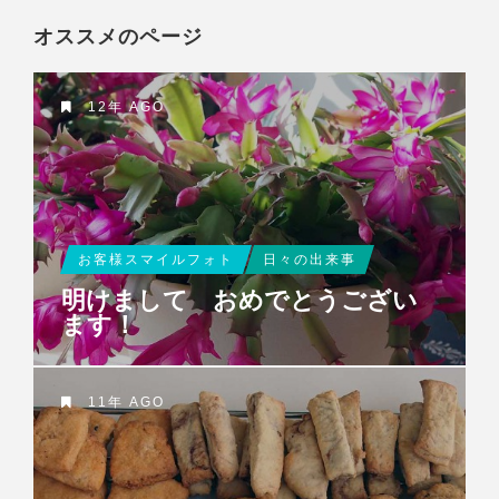
オススメのページ
12年 AGO
お客様スマイルフォト
日々の出来事
明けまして おめでとうござい
ます！
11年 AGO