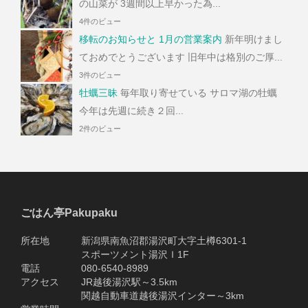
の山菜が 3週間以上早かった為...
4件のビュー
移転のお知らせと 1月の営業案内
新年明けまし
ておめでとうございます 旧年中は格別のご厚...
3件のビュー
牡蠣三昧
毎年取り寄せている サロマ湖の牡蠣
今年は先週に続き２回...
2件のビュー
ごはん亭Pakupaku
所在地 新潟県南魚沼郡湯沢町大字土樽6301-1
スポーツメント湯沢Ｉ1F
電話 080-6540-8989
アクセス JR越後湯沢駅～3.5km
関越自動車道越後湯沢インター～3km