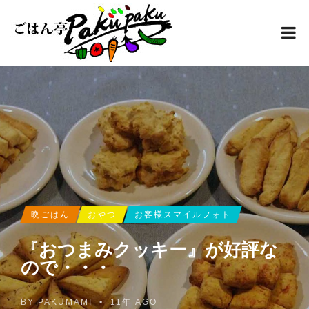
晩ごはん
おやつ
お客様スマイルフォト
『おつまみクッキー』が好評な
ので・・・
BY
PAKUMAMI
•
11年 AGO