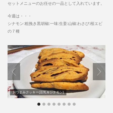
セットメニューのお任せの一品として入れています。
今週は・・・
シナモン:粗挽き黒胡椒:一味:生姜:山椒:わさび:桜エビ
の７種
おつまみクッキー(豆乳＆シナモン)