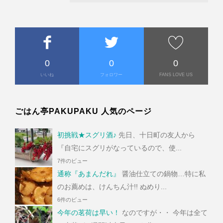
0
0
0
いいね
フォロワー
FANS LOVE US
ごはん亭PAKUPAKU 人気のページ
初挑戦★スグリ酒♪
先日、十日町の友人から
『自宅にスグリがなっているので、使...
7件のビュー
通称『あまんだれ』
醤油仕立ての鍋物…特に私
のお薦めは、けんちん汁!! ぬめり...
6件のビュー
今年の茗荷は早い！
なのですが・・ 今年は全て