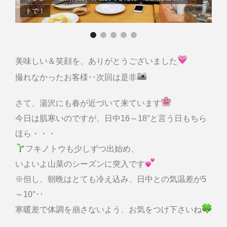
トで！
美味しい＆笑顔を、ありがとうございました
撮れなかったお客様･･次回は是非
さて、湯沢にも春が近づいて来ています
今日は肌寒いのですが、日中16～18°と言う日もちら
ほら・・・
フキノトウも少しずつ出始め、
いよいよ山菜のシーズンに突入です
※但し、朝晩はとても冷え込み、日中との気温差が5
～10°･･
寒暖差で体調を崩さないよう、お気をつけ下さいね