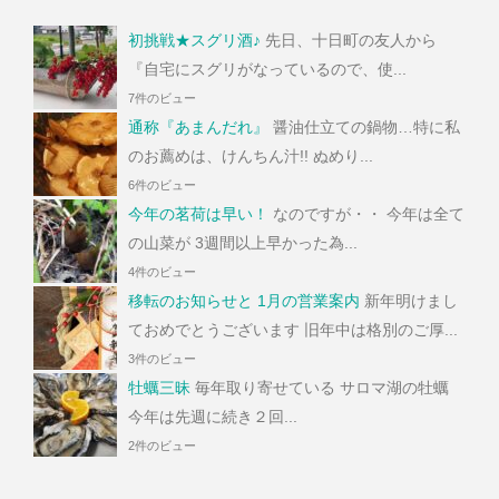
初挑戦★スグリ酒♪
先日、十日町の友人から
『自宅にスグリがなっているので、使...
7件のビュー
通称『あまんだれ』
醤油仕立ての鍋物…特に私
のお薦めは、けんちん汁!! ぬめり...
6件のビュー
今年の茗荷は早い！
なのですが・・ 今年は全て
の山菜が 3週間以上早かった為...
4件のビュー
移転のお知らせと 1月の営業案内
新年明けまし
ておめでとうございます 旧年中は格別のご厚...
3件のビュー
牡蠣三昧
毎年取り寄せている サロマ湖の牡蠣
今年は先週に続き２回...
2件のビュー