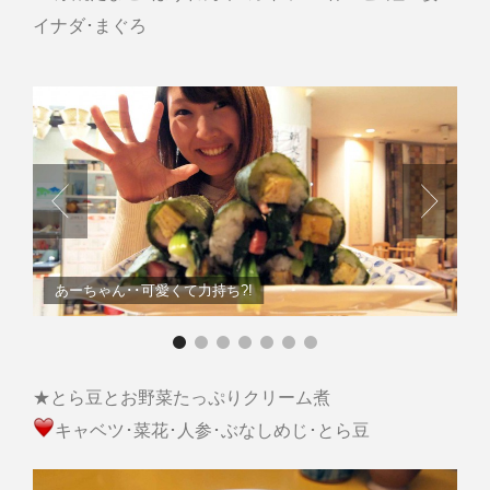
イナダ･まぐろ
あーちゃん･･可愛くて力持ち?!
★とら豆とお野菜たっぷりクリーム煮
キャベツ･菜花･人参･ぶなしめじ･とら豆