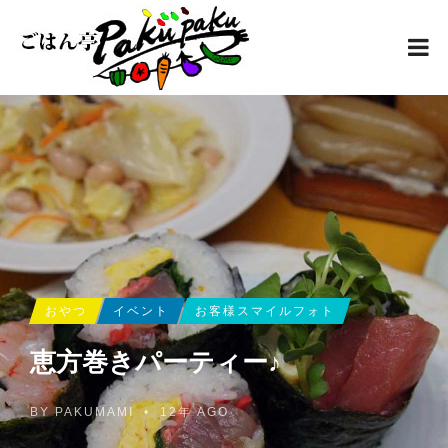
おやつ
イベント
お客様スマイルフォト
恵方巻きパーティー♪
BY
PAKUMAMI
•
12年 AGO