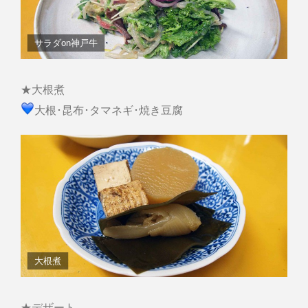
サラダon神戸牛
★大根煮
大根･昆布･タマネギ･焼き豆腐
大根煮
★デザート