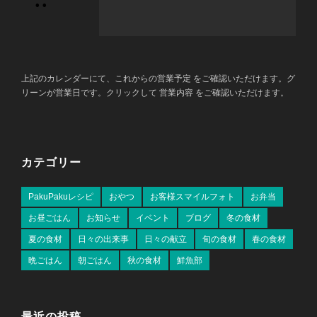
•
•
上記のカレンダーにて、これからの営業予定 をご確認いただけます。グ
リーンが営業日です。クリックして 営業内容 をご確認いただけます。
カテゴリー
PakuPakuレシピ
おやつ
お客様スマイルフォト
お弁当
お昼ごはん
お知らせ
イベント
ブログ
冬の食材
夏の食材
日々の出来事
日々の献立
旬の食材
春の食材
晩ごはん
朝ごはん
秋の食材
鮮魚部
最近の投稿