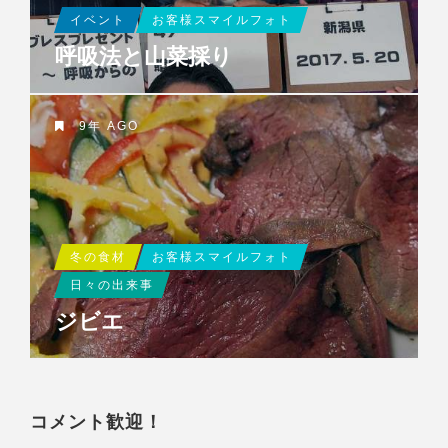
イベント
お客様スマイルフォト
呼吸法と山菜採り
9年 AGO
冬の食材
お客様スマイルフォト
日々の出来事
ジビエ
コメント歓迎！