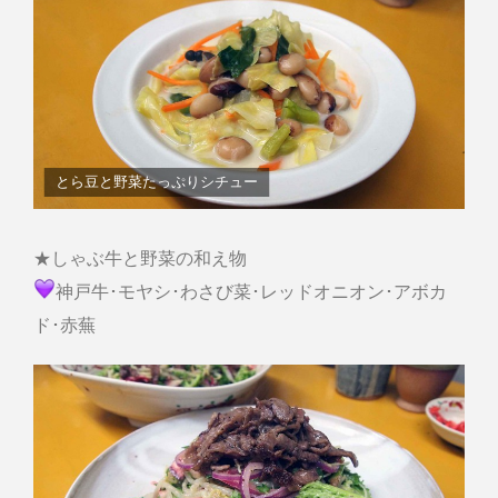
とら豆と野菜たっぷりシチュー
★しゃぶ牛と野菜の和え物
神戸牛･モヤシ･わさび菜･レッドオニオン･アボカ
ド･赤蕪