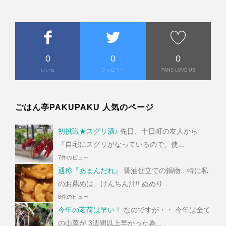
0
0
0
いいね
フォロワー
FANS LOVE US
ごはん亭PAKUPAKU 人気のページ
初挑戦★スグリ酒♪
先日、十日町の友人から
『自宅にスグリがなっているので、使...
7件のビュー
通称『あまんだれ』
醤油仕立ての鍋物…特に私
のお薦めは、けんちん汁!! ぬめり...
6件のビュー
今年の茗荷は早い！
なのですが・・ 今年は全て
の山菜が 3週間以上早かった為...