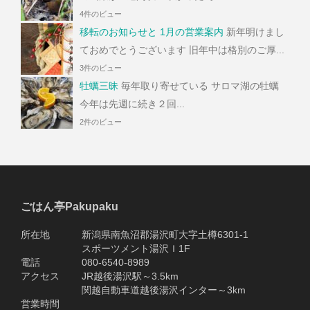
4件のビュー
移転のお知らせと 1月の営業案内
新年明けまし
ておめでとうございます 旧年中は格別のご厚...
3件のビュー
牡蠣三昧
毎年取り寄せている サロマ湖の牡蠣
今年は先週に続き２回...
2件のビュー
ごはん亭Pakupaku
所在地 新潟県南魚沼郡湯沢町大字土樽6301-1
スポーツメント湯沢Ｉ1F
電話 080-6540-8989
アクセス JR越後湯沢駅～3.5km
関越自動車道越後湯沢インター～3km
営業時間