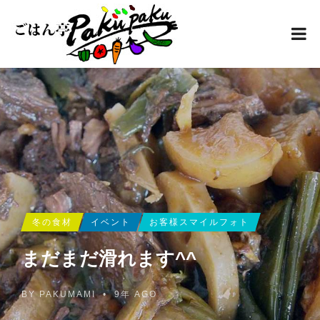
冬の食材
イベント
お客様スマイルフォト
まだまだ滑れます^^
BY
PAKUMAMI
•
9年 AGO