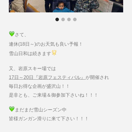
さて、
連休(18日～)のお天気も良い予報！
雪山日和は続きます
又、岩原スキー場では
17日～20日『岩原フェスティバル』
が開催され
毎日お得な企画が盛沢山！！
是非とも、ご来場＆御参加下さいね！！！
まだまだ雪山シーズン中
皆様ガンガン滑りに来て下さい！！！