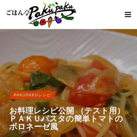
PAKUPAKUレシピ
お料理レシピ公開 （テスト用）
ＰＡＫＵパスタの簡単トマトの
ボロネーゼ風