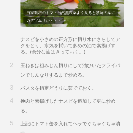
自家栽培のトマト当然無農薬よく見ると紫蘇の葉に
カタツムリが・・・
ナスビを小さめの正方形に切り水にさらしてア
クをとり、水気を拭いて多めの油で素揚げす
る。(余分な油はきっておく。)
玉ねぎは粗みじん切りにして油ひいたフライパ
ンでしんなりするまで炒める。
パスタを指定どうりに茹でておく。
挽肉と素揚げしたナスビを追加して更に炒め
る。
上記にトマト缶を入れてヘラでぐちゃぐちゃ潰