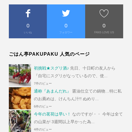
0
0
0
いいね
フォロワー
FANS LOVE US
ごはん亭PAKUPAKU 人気のページ
初挑戦★スグリ酒♪
先日、十日町の友人から
『自宅にスグリがなっているので、使...
7件のビュー
通称『あまんだれ』
醤油仕立ての鍋物…特に私
のお薦めは、けんちん汁!! ぬめり...
6件のビュー
今年の茗荷は早い！
なのですが・・ 今年は全て
の山菜が 3週間以上早かった為...
4件のビュー