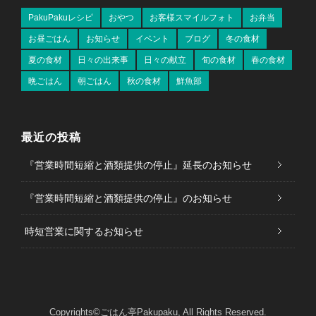
PakuPakuレシピ
おやつ
お客様スマイルフォト
お弁当
お昼ごはん
お知らせ
イベント
ブログ
冬の食材
夏の食材
日々の出来事
日々の献立
旬の食材
春の食材
晩ごはん
朝ごはん
秋の食材
鮮魚部
最近の投稿
『営業時間短縮と酒類提供の停止』延長のお知らせ
『営業時間短縮と酒類提供の停止』のお知らせ
時短営業に関するお知らせ
Copyrights©ごはん亭Pakupaku, All Rights Reserved.