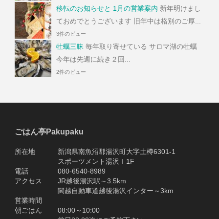
移転のお知らせと 1月の営業案内
新年明けまし
ておめでとうございます 旧年中は格別のご厚...
3件のビュー
牡蠣三昧
毎年取り寄せている サロマ湖の牡蠣
今年は先週に続き２回...
2件のビュー
ごはん亭Pakupaku
所在地 新潟県南魚沼郡湯沢町大字土樽6301-1
スポーツメント湯沢Ｉ1F
電話 080-6540-8989
アクセス JR越後湯沢駅～3.5km
関越自動車道越後湯沢インター～3km
営業時間
朝ごはん 08:00～10:00