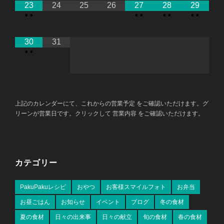
23
24
25
26
27
28
29
•
•
•
•
•
•
•
•
30
31
•
•
上記のカレンダーにて、これからの営業予定 をご確認いただけます。グ
リーンが営業日です。クリックして 営業内容 をご確認いただけます。
カテゴリー
PakuPakuレシピ
おやつ
お客様スマイルフォト
お弁当
お昼ごはん
お知らせ
イベント
ブログ
冬の食材
夏の食材
日々の出来事
日々の献立
旬の食材
春の食材