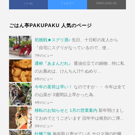
いいね
フォロワー
FANS LOVE US
ごはん亭PAKUPAKU 人気のページ
初挑戦★スグリ酒♪
先日、十日町の友人から
『自宅にスグリがなっているので、使...
7件のビュー
通称『あまんだれ』
醤油仕立ての鍋物…特に私
のお薦めは、けんちん汁!! ぬめり...
6件のビュー
今年の茗荷は早い！
なのですが・・ 今年は全て
の山菜が 3週間以上早かった為...
4件のビュー
移転のお知らせと 1月の営業案内
新年明けまし
ておめでとうございます 旧年中は格別のご厚...
3件のビュー
牡蠣三昧
毎年取り寄せている サロマ湖の牡蠣