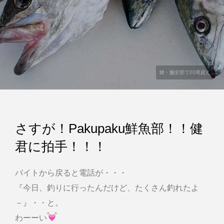
鰆・鱸全部で20尾超え
さすが！Pakupaku鮮魚部！！健
君に拍手！！！
バイトから戻ると電話が・・・
『今日、釣りに行ったんだけど、たくさん釣れたよ
－』・・と。
わーーい