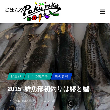
鮮魚部
日々の出来事
旬の食材
2015’ 鮮魚部初釣りは鰆と鱸
BY
PAKUMAMI
•
11年 AGO