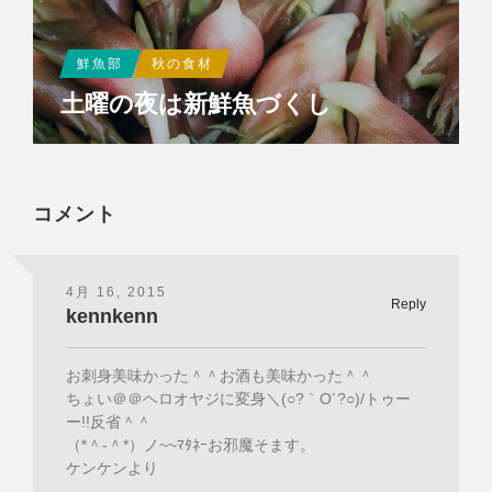
鮮魚部
秋の食材
土曜の夜は新鮮魚づくし
コメント
4月 16, 2015
Reply
kennkenn
お刺身美味かった＾＾お酒も美味かった＾＾
ちょい＠＠ヘロオヤジに変身＼(○?｀O´?○)/トゥー
ー!!反省＾＾
（*＾-＾*）ノ~~ﾏﾀﾈｰお邪魔そます。
ケンケンより