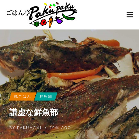
晩ごはん
鮮魚部
謙虚な鮮魚部
BY
PAKUMAMI
•
10年 AGO