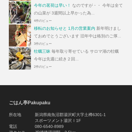
今年の茗荷は早い！
なのですが・・ 今年は全て
の山菜が 3週間以上早かった為...
4件のビュー
移転のお知らせと 1月の営業案内
新年明けまし
ておめでとうございます 旧年中は格別のご厚...
3件のビュー
牡蠣三昧
毎年取り寄せている サロマ湖の牡蠣
今年は先週に続き２回...
2件のビュー
ごはん亭Pakupaku
所在地 新潟県南魚沼郡湯沢町大字土樽6301-1
スポーツメント湯沢Ｉ1F
電話 080-6540-8989