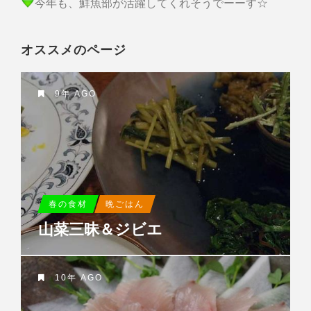
今年も、鮮魚部が活躍してくれそうでーーす☆
オススメのページ
9年 AGO
春の食材
晩ごはん
山菜三昧＆ジビエ
10年 AGO