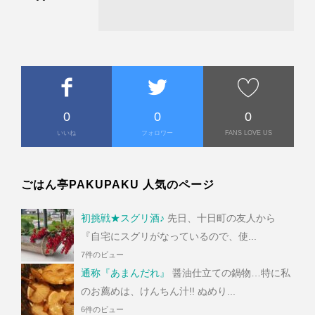
0
0
0
いいね
フォロワー
FANS LOVE US
ごはん亭PAKUPAKU 人気のページ
初挑戦★スグリ酒♪
先日、十日町の友人から
『自宅にスグリがなっているので、使...
7件のビュー
通称『あまんだれ』
醤油仕立ての鍋物…特に私
のお薦めは、けんちん汁!! ぬめり...
6件のビュー