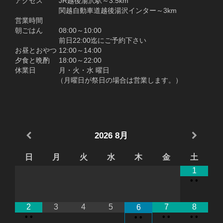
アクセス JR越後湯沢駅～3.5km
関越自動車道越後湯沢インター～3km
営業時間
朝ごはん 08:00～10:00
前日22:00迄にご予約下さい
お昼とおやつ 12:00～14:00
夕食と晩酌 18:00～22:00
休業日 月・火・水 曜日
（月曜日が祭日の場合は営業します。）
2026
8月
日
月
火
水
木
金
土
1
•
•
2
3
4
5
7
8
6
•
•
•
•
•
•
•
•