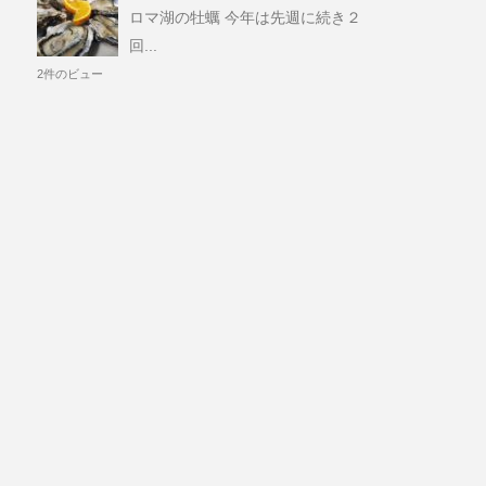
ロマ湖の牡蠣 今年は先週に続き２
回...
2件のビュー