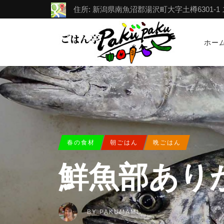
住所: 新潟県南魚沼郡湯沢町大字土樽6301-1 スポー
ホー
春の食材
朝ごはん
晩ごはん
鮮魚部あり
BY
PAKUMAMI