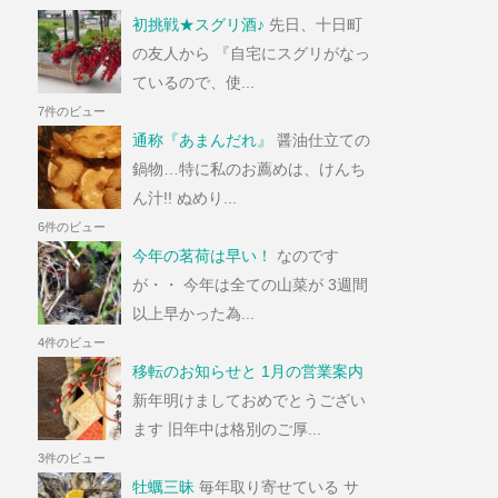
初挑戦★スグリ酒♪
先日、十日町
の友人から 『自宅にスグリがなっ
ているので、使...
7件のビュー
通称『あまんだれ』
醤油仕立ての
鍋物…特に私のお薦めは、けんち
ん汁!! ぬめり...
6件のビュー
今年の茗荷は早い！
なのです
が・・ 今年は全ての山菜が 3週間
以上早かった為...
4件のビュー
移転のお知らせと 1月の営業案内
新年明けましておめでとうござい
ます 旧年中は格別のご厚...
3件のビュー
牡蠣三昧
毎年取り寄せている サ