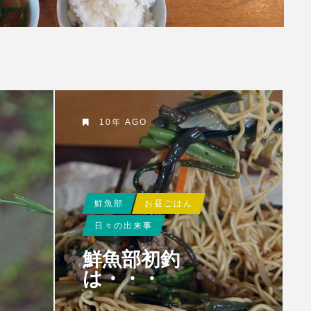
10年 AGO
鮮魚部
お昼ごはん
日々の出来事
鮮魚部初釣
は・・・