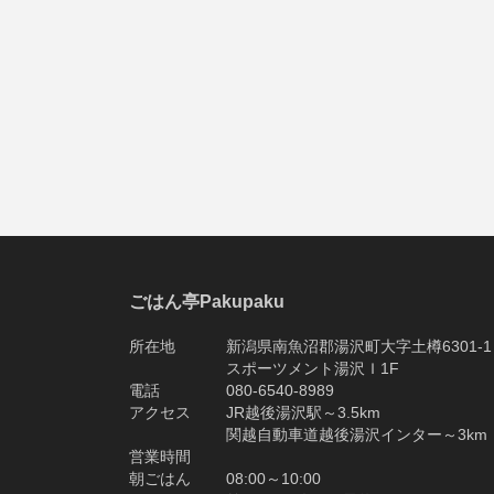
ごはん亭Pakupaku
所在地 新潟県南魚沼郡湯沢町大字土樽6301-1
スポーツメント湯沢Ｉ1F
電話 080-6540-8989
アクセス JR越後湯沢駅～3.5km
関越自動車道越後湯沢インター～3km
営業時間
朝ごはん 08:00～10:00