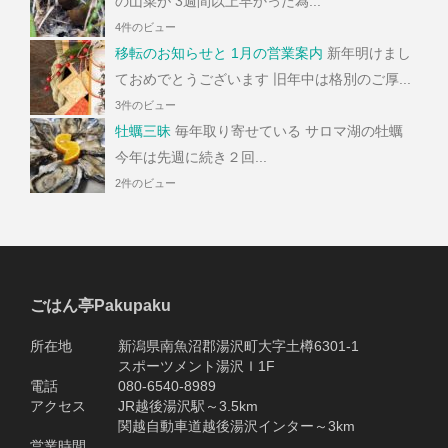
の山菜が 3週間以上早かった為...
4件のビュー
移転のお知らせと 1月の営業案内
新年明けまし
ておめでとうございます 旧年中は格別のご厚...
3件のビュー
牡蠣三昧
毎年取り寄せている サロマ湖の牡蠣
今年は先週に続き２回...
2件のビュー
ごはん亭Pakupaku
所在地 新潟県南魚沼郡湯沢町大字土樽6301-1
スポーツメント湯沢Ｉ1F
電話 080-6540-8989
アクセス JR越後湯沢駅～3.5km
関越自動車道越後湯沢インター～3km
営業時間