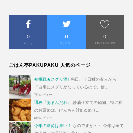
0
0
0
いいね
フォロワー
FANS LOVE US
ごはん亭PAKUPAKU 人気のページ
初挑戦★スグリ酒♪
先日、十日町の友人から
『自宅にスグリがなっているので、使...
7件のビュー
通称『あまんだれ』
醤油仕立ての鍋物…特に私
のお薦めは、けんちん汁!! ぬめり...
6件のビュー
今年の茗荷は早い！
なのですが・・ 今年は全て