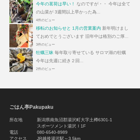
今年の茗荷は早い！
なのですが・・ 今年は全て
の山菜が 3週間以上早かった為...
4件のビュー
移転のお知らせと 1月の営業案内
新年明けまし
ておめでとうございます 旧年中は格別のご厚...
3件のビュー
牡蠣三昧
毎年取り寄せている サロマ湖の牡蠣
今年は先週に続き２回...
2件のビュー
ごはん亭Pakupaku
所在地 新潟県南魚沼郡湯沢町大字土樽6301-1
スポーツメント湯沢Ｉ1F
電話 080-6540-8989
アクセス JR越後湯沢駅～3.5km