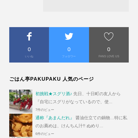
0
0
0
いいね
フォロワー
FANS LOVE US
ごはん亭PAKUPAKU 人気のページ
初挑戦★スグリ酒♪
先日、十日町の友人から
『自宅にスグリがなっているので、使...
7件のビュー
通称『あまんだれ』
醤油仕立ての鍋物…特に私
のお薦めは、けんちん汁!! ぬめり...
6件のビュー