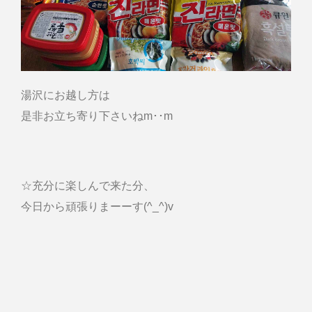
湯沢にお越し方は
是非お立ち寄り下さいねm･･m
☆充分に楽しんで来た分、
今日から頑張りまーーす(^_^)v