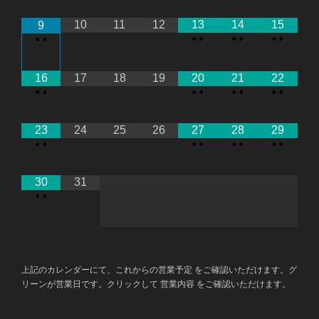
10
11
12
13
14
15
9
•
•
•
•
•
•
•
•
16
17
18
19
20
21
22
•
•
•
•
•
•
•
•
23
24
25
26
27
28
29
•
•
•
•
•
•
•
•
30
31
•
•
上記のカレンダーにて、これからの営業予定 をご確認いただけます。グ
リーンが営業日です。クリックして 営業内容 をご確認いただけます。