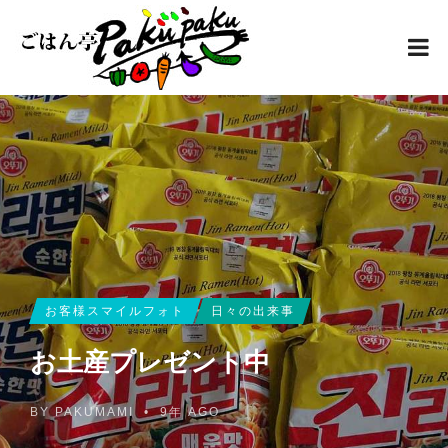
お客様スマイルフォト
日々の出来事
お土産プレゼント中
BY
PAKUMAMI
•
9年 AGO