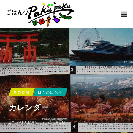
冬の食材
日々の出来事
カレンダー
BY
PAKUMAMI
•
9年 AGO