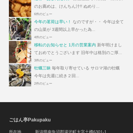
のお薦めは、けんちん汁!! ぬめり...
6件のビュー
今年の茗荷は早い！
なのですが・・ 今年は全て
の山菜が 3週間以上早かった為...
4件のビュー
移転のお知らせと 1月の営業案内
新年明けまし
ておめでとうございます 旧年中は格別のご厚...
3件のビュー
牡蠣三昧
毎年取り寄せている サロマ湖の牡蠣
今年は先週に続き２回...
2件のビュー
ごはん亭Pakupaku
所在地 新潟県南魚沼郡湯沢町大字土樽6301-1