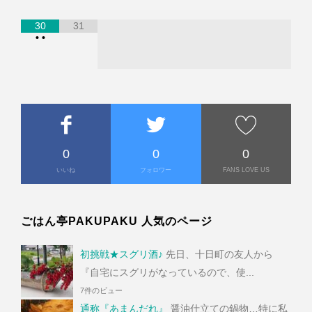
30
31
•
•
0
0
0
いいね
フォロワー
FANS LOVE US
ごはん亭PAKUPAKU 人気のページ
初挑戦★スグリ酒♪
先日、十日町の友人から
『自宅にスグリがなっているので、使...
7件のビュー
通称『あまんだれ』
醤油仕立ての鍋物…特に私