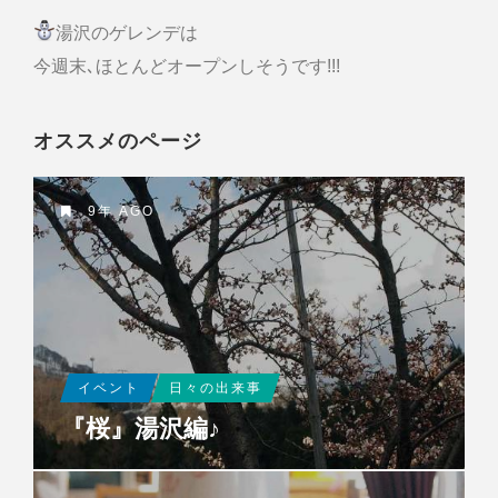
湯沢のゲレンデは
今週末､ほとんどオープンしそうです!!!
オススメのページ
9年 AGO
イベント
日々の出来事
『桜』湯沢編♪