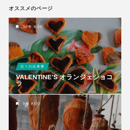
オススメのページ
10年 AGO
日々の出来事
VALENTINE’S オランジェショコ
ラ
9年 AGO