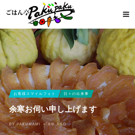
お客様スマイルフォト
日々の出来事
余寒お伺い申し上げます
BY
PAKUMAMI
•
8年 AGO