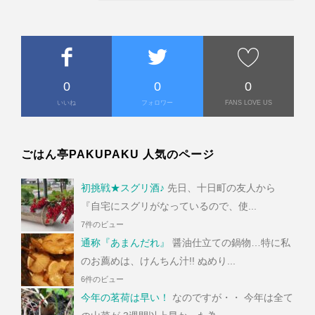
0
0
0
いいね
フォロワー
FANS LOVE US
ごはん亭PAKUPAKU 人気のページ
初挑戦★スグリ酒♪
先日、十日町の友人から
『自宅にスグリがなっているので、使...
7件のビュー
通称『あまんだれ』
醤油仕立ての鍋物…特に私
のお薦めは、けんちん汁!! ぬめり...
6件のビュー
今年の茗荷は早い！
なのですが・・ 今年は全て