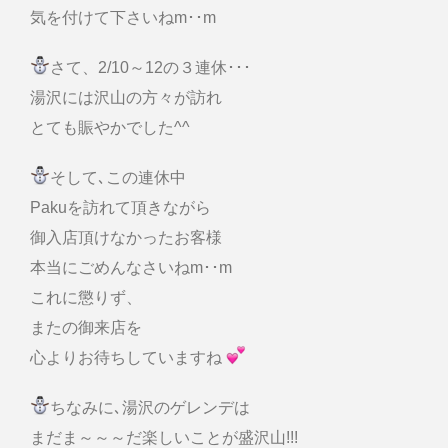
気を付けて下さいねm･･m
さて、2/10～12の３連休･･･
湯沢には沢山の方々が訪れ
とても賑やかでした^^
そして､この連休中
Pakuを訪れて頂きながら
御入店頂けなかったお客様
本当にごめんなさいねm･･m
これに懲りず、
またの御来店を
心よりお待ちしていますね
ちなみに､湯沢のゲレンデは
まだま～～～だ楽しいことが盛沢山!!!