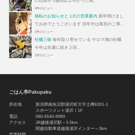
の山菜が 3週間以上早かった為...
4件のビュー
移転のお知らせと 1月の営業案内
新年明けまし
ておめでとうございます 旧年中は格別のご厚...
3件のビュー
牡蠣三昧
毎年取り寄せている サロマ湖の牡蠣
今年は先週に続き２回...
2件のビュー
ごはん亭Pakupaku
所在地 新潟県南魚沼郡湯沢町大字土樽6301-1
スポーツメント湯沢Ｉ1F
電話 080-6540-8989
アクセス JR越後湯沢駅～3.5km
関越自動車道越後湯沢インター～3km
営業時間