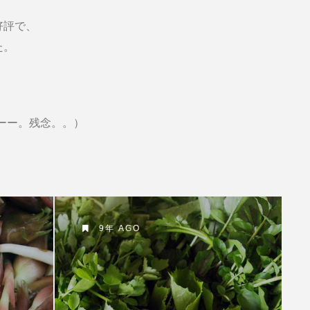
好評で、
た。
、
ーー。残念。。）
9年 AGO