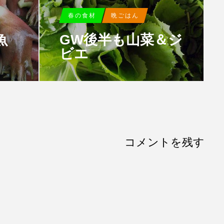
春の食材
晩ごはん
魚
GW後半も山菜＆ジ
ビエ
コメントを残す