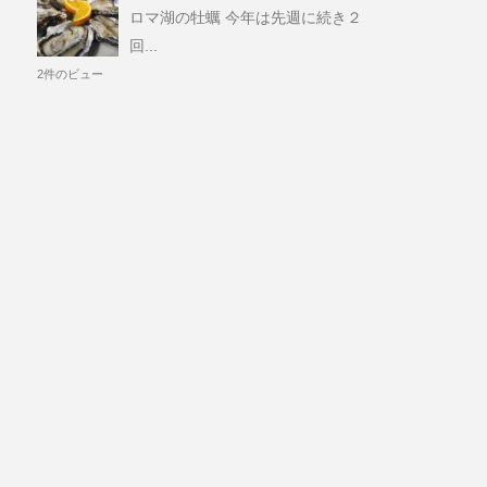
ロマ湖の牡蠣 今年は先週に続き２
回...
2件のビュー