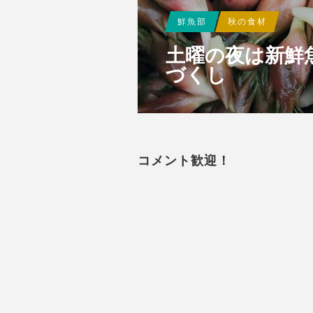
鮮魚部
秋の食材
土曜の夜は新鮮
づくし
コメント歓迎！