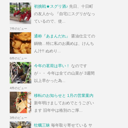
初挑戦★スグリ酒♪
先日、十日町
の友人から 『自宅にスグリがなっ
ているので、使...
7件のビュー
通称『あまんだれ』
醤油仕立ての
鍋物…特に私のお薦めは、けんち
ん汁!! ぬめり...
6件のビュー
今年の茗荷は早い！
なのです
が・・ 今年は全ての山菜が 3週間
以上早かった為...
4件のビュー
移転のお知らせと 1月の営業案内
新年明けましておめでとうござい
ます 旧年中は格別のご厚...
3件のビュー
牡蠣三昧
毎年取り寄せている サ