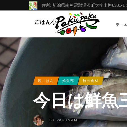
住所: 新潟県南魚沼郡湯沢町大字土樽6301-1 スポー
ホー
晩ごはん
鮮魚部
秋の食材
今日は鮮魚
BY
PAKUMAMI