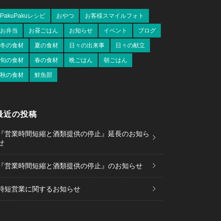
PakuPakuレシピ
おやつ
お客様スマイルフォト
お弁当
お昼ごはん
お知らせ
イベント
ブログ
冬の食材
夏の食材
日々の出来事
日々の献立
旬の食材
春の食材
晩ごはん
朝ごはん
秋の食材
鮮魚部
最近の投稿
『営業時間短縮と酒類提供の停止』延長のお知ら
せ
『営業時間短縮と酒類提供の停止』のお知らせ
時短営業に関するお知らせ